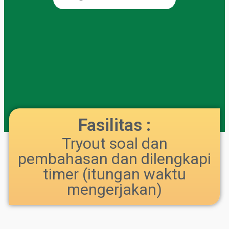
Fasilitas :
Tryout soal dan
pembahasan dan dilengkapi
timer (itungan waktu
mengerjakan)